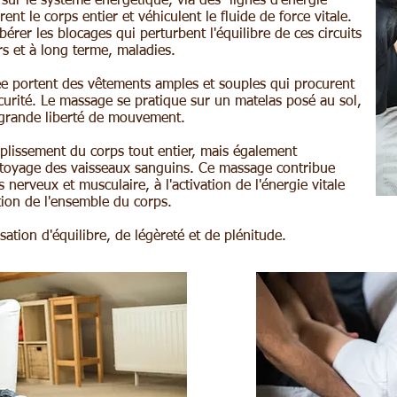
 sur le système énergétique, via des lignes d'énergie
nt le corps entier et véhiculent le fluide de force vitale.
bérer les blocages qui perturbent l'équilibre de ces circuits
rs et à long terme, maladies.
e portent des vêtements amples et souples qui procurent
curité. Le massage se pratique sur un matelas posé au sol,
 grande liberté de mouvement.
uplissement du corps tout entier, mais également
nettoyage des vaisseaux sanguins. Ce massage contribue
 nerveux et musculaire, à l'activation de l'énergie vitale
ation de l'ensemble du corps.
ation d'équilibre, de légèreté et de plénitude.