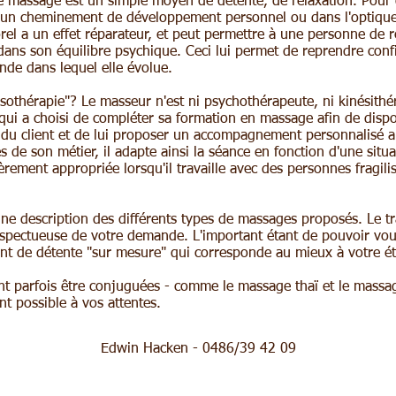
e massage est un simple moyen de détente, de relaxation. Pour 
s un cheminement de développement personnel ou dans l'optique
porel a un effet réparateur, et peut permettre à une personne de 
ans son équilibre psychique. Ceci lui permet de reprendre confi
nde dans lequel elle évolue.
sothérapie"? Le masseur n'est ni psychothérapeute, ni kinésith
qui a choisi de compléter sa formation en massage afin de dispos
e du client et de lui proposer un accompagnement personnalisé au
es de son métier, il adapte ainsi la séance en fonction d'une situa
èrement appropriée lorsqu'il travaille avec des personnes fragili
une description des différents types de massages proposés. Le tr
espectueuse de votre demande. L'important étant de pouvoir vou
 de détente "sur mesure" qui corresponde au mieux à votre ét
t parfois être conjuguées - comme le massage thaï et le massage
nt possible à vos attentes.
Edwin Hacken - 0486/39 42 09